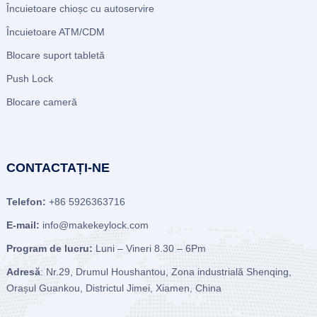
Încuietoare chioșc cu autoservire
Încuietoare ATM/CDM
Blocare suport tabletă
Push Lock
Blocare cameră
CONTACTAȚI-NE
Telefon:
+86 5926363716
E-mail:
info@makekeylock.com
Program de lucru:
Luni – Vineri 8.30 – 6Pm
Adresă
: Nr.29, Drumul Houshantou, Zona industrială Shenqing,
Orașul Guankou, Districtul Jimei, Xiamen, China