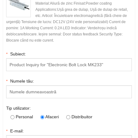
Material:Aliură de zinc Finisat:
Powder coating
Applications
:Ușă grea de dulap, Ușă de dulap de retail,
etc. Articol: Încuietoare electromagnetică (fără cheie de
urgență) Tensiune de lucru: DC12V (24V este personalizabil) Curent de
pornire: 1
A Working Current
: 0.2
A LED Indicator
: Verde/roșu indică
deblocare/blocare. Ieșire semnal:
Door status feedback Security Type
:
Blocare când nu este curent.
Subiect:
*
Numele tău:
*
Tip utilizator:
Personal
Afaceri
Distribuitor
E-mail:
*