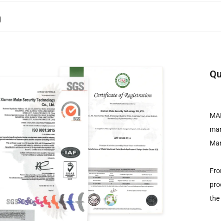
ง
Qu
MAK
ma
Man
Fro
pro
the