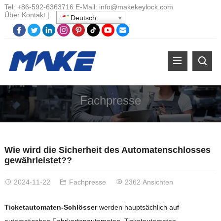
Tel:
+86-
592-6363716 E-Mail:
info@makekeylock.com
Über
Kontakt
|
Deutsch
Fachpresse
Wie wird die Sicherheit des Automatenschlosses
gewährleistet??
2024-11-22
Fachpresse
2362 Ansichten
Ticketautomaten-Schlösser
werden hauptsächlich auf
automatischen Fahrkartenautomaten, Ticketautomaten,