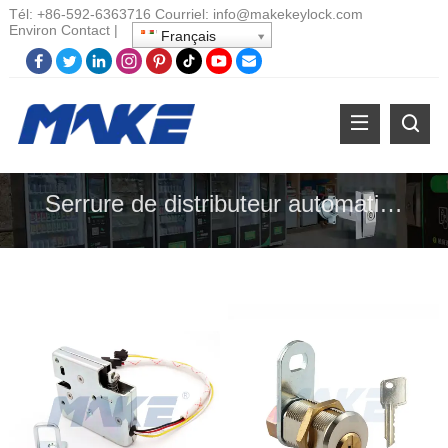
Tél:
+86-
592-6363716 Courriel:
info@makekeylock.com
Environ
Contact
|
Français
Serrure de distributeur automatique