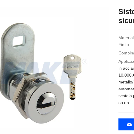
Sist
sic
Material
Finito:
Combinaz
Applicaz
in accia
10,000 A
metallo/
automati
scatola 
so on.