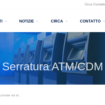
Circa
Contatt
I
NOTIZIE
CIRCA
CONTATTO
Serratura ATM/CDM
curezza Cam Lock MK114BM