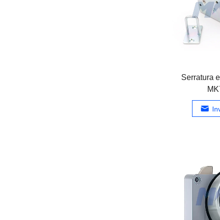
Serratura 
MK
In