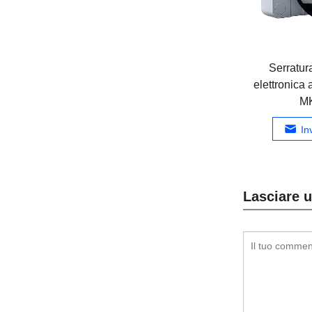
Serratur
elettronica 
M
In
Lasciare u