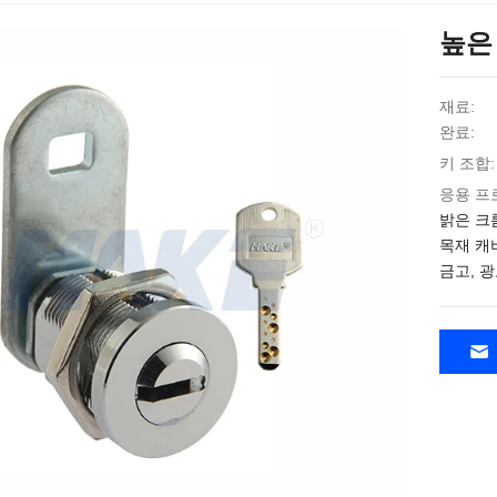
높은
재료:
완료:
키 조합:
응용 프
밝은 크롬
목재 캐
금고, 광