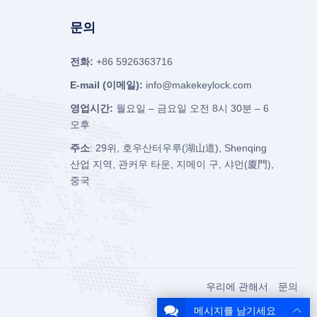
문의
전화:
+86 5926363716
E-mail (이메일):
info@makekeylock.com
영업시간:
월요일 – 금요일 오전 8시 30분 – 6
오후
주소
: 29위, 호우산터우루(湖山道), Shenqing
산업 지역, 관커우 타운, 지메이 구, 샤먼(廈門),
중국
우리에 관해서
문의
메시지를 남기세요