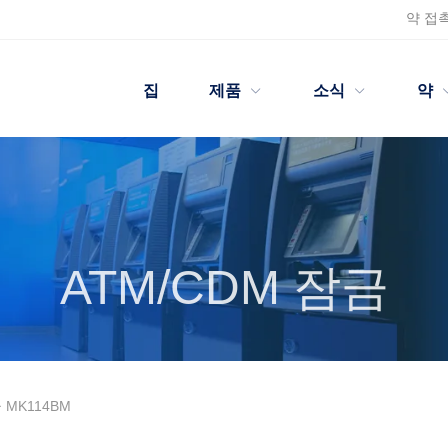
약
접
집
제품
소식
약
ATM/CDM 잠금
MK114BM