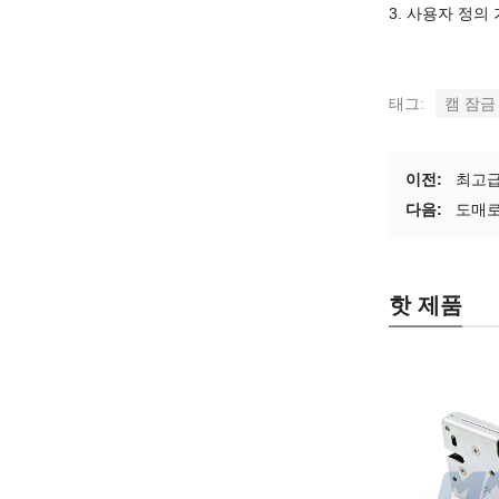
3. 사용자 정의 
태그:
캠 잠금
이전:
최고급
다음:
도매로
핫 제품