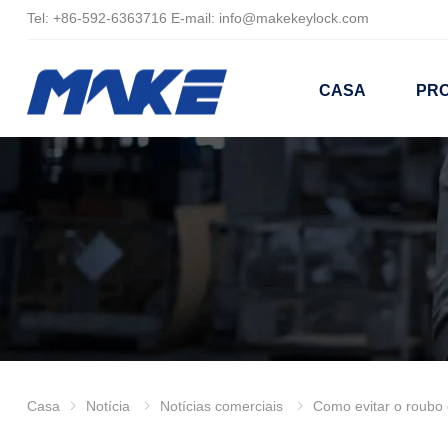
Tel:
+86-
592-6363716 E-mail:
info@makekeylock.com
CASA
PR
Casa
Notícia
Notícias comerciais
Como evitar o roubo da máquina de venda