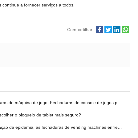
ontinue a fornecer serviços a todos.
Compartilhar:
de máquina de jogo, Fechaduras de console de jogos para segurança de máquinas de jogos
colher o bloqueio de tablet mais seguro?
de epidemia, as fechaduras de vending machines enfrentam novas oportunidades de desenvolvimento!