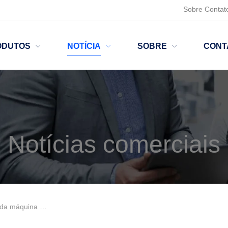
Sobre
Contat
ODUTOS
NOTÍCIA
SOBRE
CONT
Notícias comerciais
 automática de máscaras?