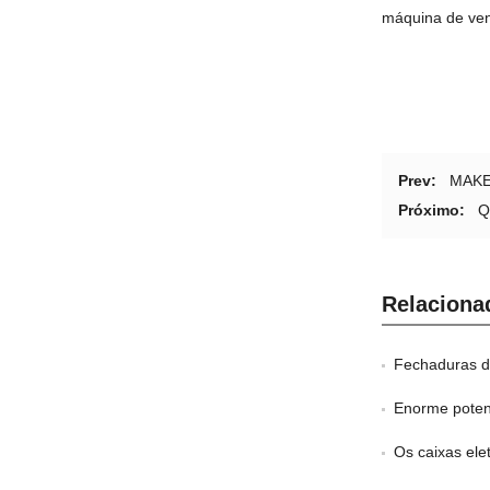
máquina de ven
Prev:
MAKE 
Próximo:
Q
Relaciona
Fechaduras de 
Enorme potencial 
Os caixas eletrô