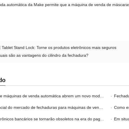
da automática da Make permite que a máquina de venda de máscaras c
Tablet Stand Lock: Torne os produtos eletrônicos mais seguros
uais são as vantagens do cilindro da fechadura?
do
máquinas de venda automática abrem um novo modelo de varejo
Fechaduras 
do mercado de fechaduras para máquinas de venda automática da China
Como es
nicos bancários se tornarão obsoletos na era do pagamento móvel?
Em situação 