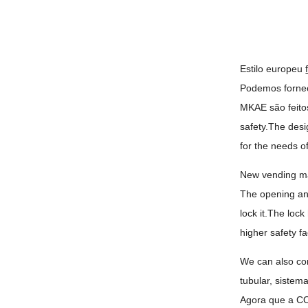
Estilo europeu
Podemos fornec
MKAE são feitos
safety.The des
for the needs 
New vending m
The opening and
lock it.The lock
higher safety fa
We can also con
tubular, sistem
Agora que a CO