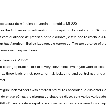
fechadura da máquina de venda automática
MK220
er-lhe fechamentos antirroubo para máquinas de venda automática 
 com qualidade de precisão, forte e durável, e têm boa resistência a 
ign has American
, Estilos japoneses e europeus.
The appearance of the 
of mask vending machines
.
achine lock MK222
 closing operations are also very convenient
.
When you want to close
 has three kinds of nut
: porca normal,
locked nut and control nut
,
and a 
ctor
.
figure lock cylinders with different structures according to customers
’
a de chave côncava e sistema de chave de disco, com várias variedades
VID-19 ainda está a espalhar-se, usar uma máscara é uma forma impor