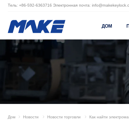
Тель:
+86-
592-6363716 Электронная почта:
info@makekeylock.
ДОМ
Дом
Новости
Новости торговли
Как найти электромагнитный замок, который максимально совместим