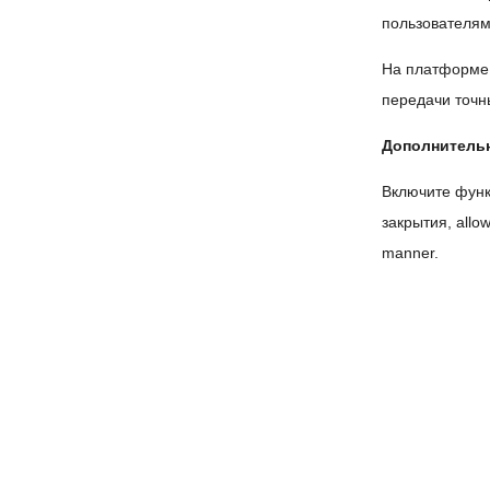
пользователям
На платформе 
передачи точн
Дополнительн
Включите функ
закрытия,
allo
manner
.