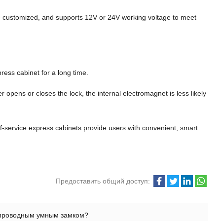
e customized
,
and supports 12V or 24V working voltage to meet
press cabinet for a long time
.
er opens or closes the lock
,
the internal electromagnet is less likely
lf-service express cabinets provide users with convenient
,
smart
Предоставить общий доступ:
спроводным умным замком?