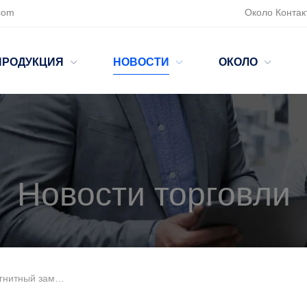
com
Около
Контак
ПРОДУКЦИЯ
НОВОСТИ
ОКОЛО
Новости торговли
 с шкафами самообслуживания экспресс?