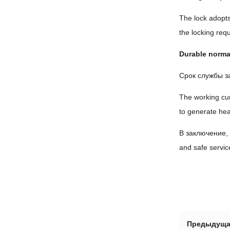
The lock adopts
the locking requ
Durable norma
Срок службы з
The working cur
to generate hea
В заключение
and safe servic
Предыдуща