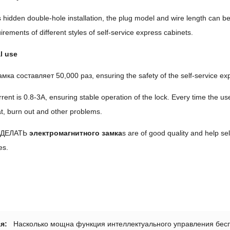
 hidden double-hole installation
,
the plug model and wire length can b
irements of different styles of self-service express cabinets
.
l use
амка составляет 50,000 раз,
ensuring the safety of the self-service ex
rent is 0.8-3A
,
ensuring stable operation of the lock
.
Every time the us
t
,
burn out and other problems
.
, ДЕЛАТЬ
электромагнитного замка
s are of good quality and help se
es
.
я:
Насколько мощна функция интеллектуального управления бе