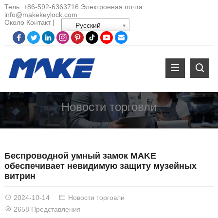
Тель:
+86-
592-6363716 Электронная почта:
info@makekeylock.com
Около
Контакт
|
Русский
Новости торговли
Беспроводной умный замок MAKE
обеспечивает невидимую защиту музейных
витрин
2024-10-14
Новости торговли
2658 Представления