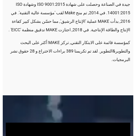
جيدة في الصناعة وحصلت على شهادة ISO 9001:2015 وشهادة ISO
14001:2015. في 2014, تم منح Make لقب 'مؤسسة عالية التقنية'. في
2016, بدأت MAKE عملية 'الإنتاج الرشيق', مما حسّن بشكل كبير كفاءة
الإنتاج والطاقة الإنتاجية. في 2018, اجتازت MAKE تدقيق منظمة 'EICC' .
كمؤسسة قائمة على الابتكار التقني, تركز MAKE أكثر على البحث
والتطوير&التطوير. لقد تم تكريمنا 389 براءات الاختراع و 28 حقوق نشر
البرمجيات.