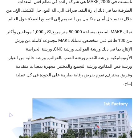
تأسست في 2005, MAKE هي شركة رائدة في نظام قفل المعدات
الطرفية بما في ذلك إدارة النقد, صراف آلي, آلة البيع, حل الكشك, الخ., من
خلال تقديم حل أمني متكامل من التصميم إلى التصنيع للعملاء حول العالم.
تملك MAKE المصنع بمساحة 80,000 متر مربع,اكثر 1,000 موظفين وأكثر
من 130 طاقم فني متخصص. تمتلك MAKE مجموعة كاملة من ورش
الإنتاج بما في ذلك ورشة القوالب, ورشة CNC, ورشة الخراطة
الأوتوماتيكية, ورشة الثقب, ورشة الصب بالقوالب, ورشة خالية من الغبار,
ورشة قص المفاتيح, ورشة التجميع والمختبر. مجهزة بمعدات متقدمة
وفريق محترف, نقوم بفرض رقابة صارمة على الجودة في كل عملية
إنتاج.