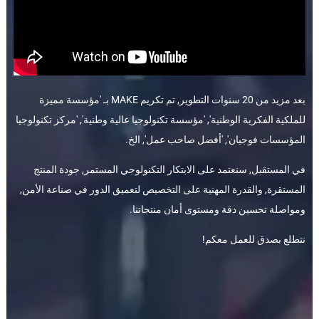
بعد مزيد من 20 سنوات التطوير, تم تكريم MAKE بـ 'مؤسسة مميزة
للملكية الفكرية الوطنية', 'مؤسسة تكنولوجيا عالية وطنية', 'مركز تكنولوجيا
المؤسسات فوجيان', 'أفضل صاحب عمل', الخ.
في المستقبل, سنعتمد على الابتكار التكنولوجي المستمر, جودة المنتج
المستقرة, والقدرة المهنية على التخصيص لتعميق الدور في صناعة الأمن,
ومواصلة تحسين دقة ومستوى أمان منتجاتنا.
نتطلع بصدق للعمل معكم!