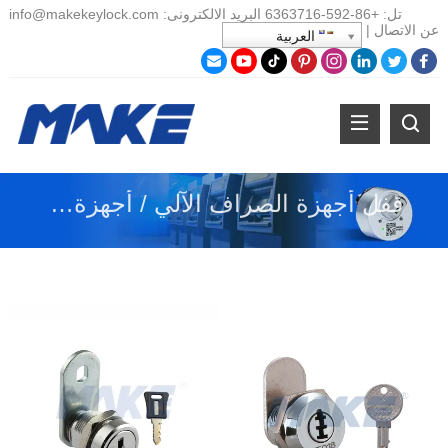
تل:
+86-
592-6363716 البريد الالكترونى:
info@makekeylock.com
عن
الاتصال
|
العربية
قفل أجهزة الصراف الآلي / أجهزة الإيداع النقدي