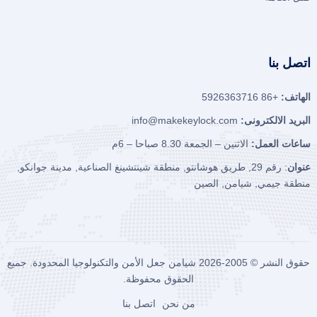
اتصل بنا
الهاتف:
+86 5926363716
البريد الالكترونى:
info@makekeylock.com
ساعات العمل:
الاثنين – الجمعة 8.30 صباحا – 6م
عنوان
: رقم 29, طريق هوشانتو, منطقة شينتشينغ الصناعية, مدينة جوانكو,
منطقة جيمي, شيامن, الصين
حقوق النشر © 2005-2026
شيامن جعل الأمن والتكنولوجيا المحدودة.
جميع
الحقوق محفوظة.
من نحن
اتصل بنا