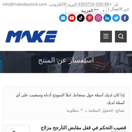
تل:
+86-
592-6363716 البريد الالكترونى:
info@makekeylock.com
عن
الاتصال
|
العربية
استفسار عن المنتج
إذا كان لديك أسئلة حول منتجاتنا, املأ النموذج أدناه وسنجيب على أي
أسئلة لديك.
نصائح: الحقول المعلمة بـ
مطلوبة.
*
قضيب التحكم في قفل مقابض التأرجح مزلاج