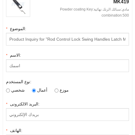
MK419
مادي:سبائك الزنك نهائية:
Powder coating Key
combination
:500
الموضوع:
*
الاسم:
*
نوع المستخدم:
موزع
أعمال
شخصي
البريد الالكترونى:
*
الهاتف:
*