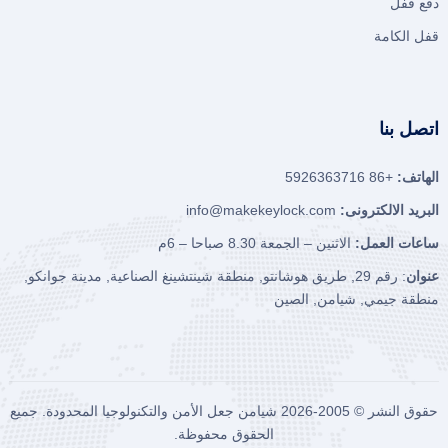
دفع قفل
قفل الكامة
اتصل بنا
الهاتف:
+86 5926363716
البريد الالكترونى:
info@makekeylock.com
ساعات العمل:
الاثنين – الجمعة 8.30 صباحا – 6م
عنوان
: رقم 29, طريق هوشانتو, منطقة شينتشينغ الصناعية, مدينة جوانكو,
منطقة جيمي, شيامن, الصين
حقوق النشر © 2005-2026
شيامن جعل الأمن والتكنولوجيا المحدودة.
جميع
الحقوق محفوظة.