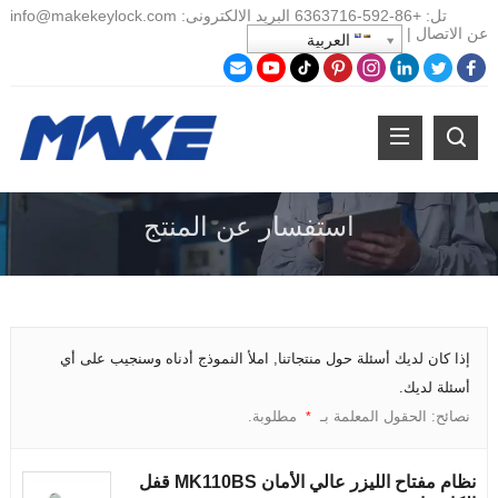
تل:
+86-
592-6363716 البريد الالكترونى:
info@makekeylock.com
عن
الاتصال
|
العربية
استفسار عن المنتج
إذا كان لديك أسئلة حول منتجاتنا, املأ النموذج أدناه وسنجيب على أي
أسئلة لديك.
نصائح: الحقول المعلمة بـ
مطلوبة.
*
نظام مفتاح الليزر عالي الأمان MK110BS قفل