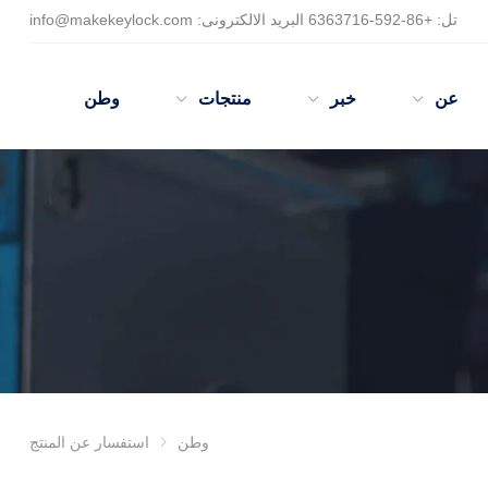
تل:
+86-
592-6363716 البريد الالكترونى:
info@makekeylock.com
عن
خبر
منتجات
وطن
وطن
استفسار عن المنتج