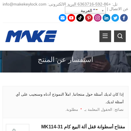
تل:
+86-
592-6363716 البريد الالكترونى:
info@makekeylock.com
عن
الاتصال
|
العربية
استفسار عن المنتج
إذا كان لديك أسئلة حول منتجاتنا, املأ النموذج أدناه وسنجيب على أي
أسئلة لديك.
نصائح: الحقول المعلمة بـ
مطلوبة.
*
مفتاح أسطوانة قفل آلة البيع كام MK114-31