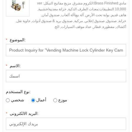
مادي:
Brass Finished
:الكروم مشرق, مزيج مفاتيح النيكل:
ver
10,000 التطبيقات:معدات الطرف الذكية, خزانة معدنية/خشبية,
هاتف قديم, بوابة تحت الأرض, آلة بيع/آلة ألعاب, صندوق أمان,
خزانة, صندوق, صندوق إعلاني, مركبة, صندوق بريد & صندوق أدوات, حاوية نقل,
أكشاك, مقطورة, قطار, عداد موقف السيارات, الخ.
الموضوع:
*
الاسم:
*
نوع المستخدم:
موزع
أعمال
شخصي
البريد الالكترونى:
*