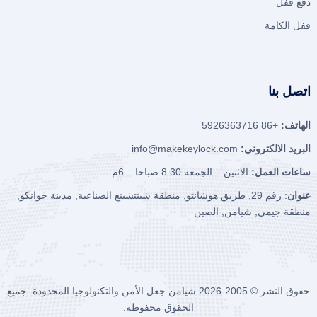
دفع قفل
قفل الكامة
اتصل بنا
الهاتف:
+86 5926363716
البريد الالكترونى:
info@makekeylock.com
ساعات العمل:
الاثنين – الجمعة 8.30 صباحا – 6م
عنوان
: رقم 29, طريق هوشانتو, منطقة شينتشينغ الصناعية, مدينة جوانكو,
منطقة جيمي, شيامن, الصين
حقوق النشر © 2005-2026
شيامن جعل الأمن والتكنولوجيا المحدودة.
جميع
الحقوق محفوظة.