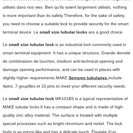
utilisés dans nos vies. Bien qu'ils soient largement utilisés,
nothing
is more important than its safety.Therefore
,
for the sake of safety
,
you need to choose a suitable lock to provide security for the smart
terminal device
. Le
small size tubular lock
s
are a good choice
.
Le
small size tubular lock
is an industrial lock commonly used in
smart terminal equipment
.
It has a unique structure
, Grande densité
de combinaison de touches,
medium anti-technical opening and
damage opening performance
,
and can be used in places with
slightly higher requirements.MAKE
Serrures tubulaires
include
4pins
,7 goupilles et 10
pins to meet your different security needs
.
Le
small size tubular lock
MK101BS is a typical representative of
MAKE tubular locks.It has a compact shape and is made of high-
quality zinc alloy material
.
The surface is treated with multiple
special processes such as bright chromium and nickel
.
The lock
body is as mirror-like and has a delicate touch
. Équipée d'un