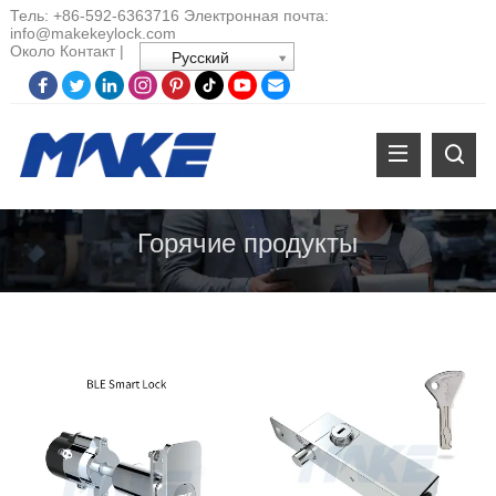
Тель:
+86-
592-6363716 Электронная почта:
info@makekeylock.com
Около
Контакт
|
Русский
Горячие продукты