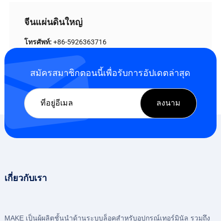
จีนแผ่นดินใหญ่
โทรศัพท์:
+86-5926363716
อีเมล์:
info@makekeylock.com
ที่อยู่:
No.29 Houshantou Roud, เขตอุตสาหกรรมเซินชิง,
สมัครสมาชิกตอนนี้เพื่อรับการอัปเดตล่าสุด
เมืองกวนโข่ว, เขตจีเหม่ย, เซียะเหมิน , จีน
เกี่ยวกับเรา
MAKE เป็นผู้ผลิตชั้นนําด้านระบบล็อคสําหรับอุปกรณ์เทอร์มินัล รวมถึง