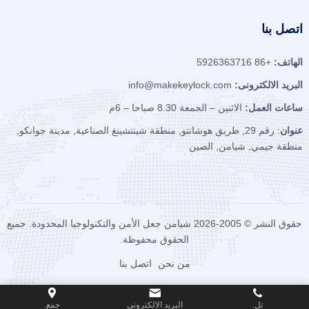
اتصل بنا
الهاتف:
+86 5926363716
البريد الالكترونى:
info@makekeylock.com
ساعات العمل:
الاثنين – الجمعة 8.30 صباحا – 6م
عنوان
: رقم 29, طريق هوشانتو, منطقة شينتشينغ الصناعية, مدينة جوانكو,
منطقة جيمي, شيامن, الصين
حقوق النشر © 2005-2026
شيامن جعل الأمن والتكنولوجيا المحدودة.
جميع
الحقوق محفوظة.
من نحن
اتصل بنا
تل.
البريد الالكترونى
جمع.