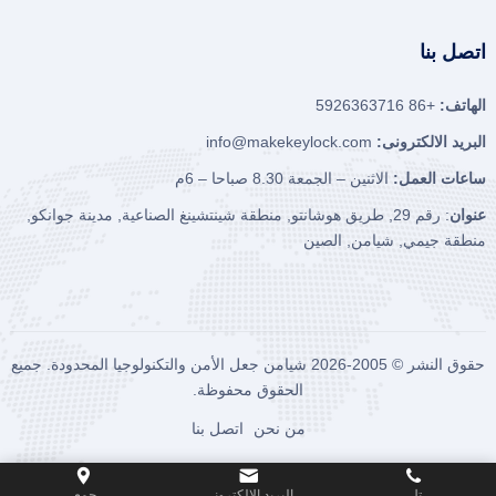
اتصل بنا
الهاتف:
+86 5926363716
البريد الالكترونى:
info@makekeylock.com
ساعات العمل:
الاثنين – الجمعة 8.30 صباحا – 6م
عنوان
: رقم 29, طريق هوشانتو, منطقة شينتشينغ الصناعية, مدينة جوانكو,
منطقة جيمي, شيامن, الصين
حقوق النشر © 2005-2026
شيامن جعل الأمن والتكنولوجيا المحدودة.
جميع
الحقوق محفوظة.
من نحن
اتصل بنا
تل.
البريد الالكترونى
جمع.