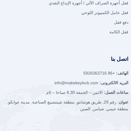
قفل أجهزة الصراف الآلي / أجهزة الإيداع النقدي
قفل حامل الكمبيوتر اللوحي
دفع قفل
قفل الكامة
اتصل بنا
الهاتف:
+86 5926363716
البريد الالكترونى:
info@makekeylock.com
ساعات العمل:
الاثنين – الجمعة 8.30 صباحا – 6م
عنوان
: رقم 29, طريق هوشانتو, منطقة شينتشينغ الصناعية, مدينة جوانكو,
منطقة جيمي, شيامن, الصين