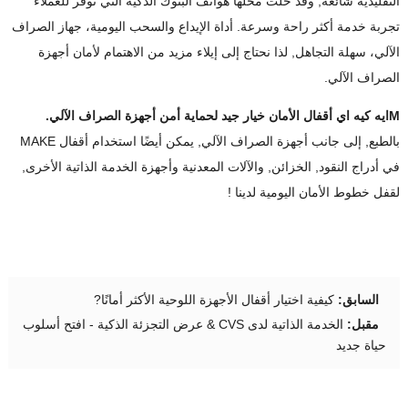
التقليدية شائعة, وقد حلت محلها هواتف البنوك الذكية التي توفر للعملاء
تجربة خدمة أكثر راحة وسرعة. أداة الإيداع والسحب اليومية، جهاز الصراف
الآلي، سهلة التجاهل, لذا نحتاج إلى إيلاء مزيد من الاهتمام لأمان أجهزة
الصراف الآلي.
M
ايه كيه اي
أقفال الأمان خيار جيد لحماية أمن أجهزة الصراف الآلي.
بالطبع, إلى جانب أجهزة الصراف الآلي, يمكن أيضًا استخدام أقفال MAKE
في أدراج النقود, الخزائن, والآلات المعدنية وأجهزة الخدمة الذاتية الأخرى,
لقفل خطوط الأمان اليومية لدينا !
السابق:
كيفية اختيار أقفال الأجهزة اللوحية الأكثر أمانًا?
مقبل:
الخدمة الذاتية لدى CVS & عرض التجزئة الذكية - افتح أسلوب
حياة جديد