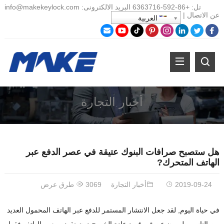
تل:
+86-
592-6363716 البريد الالكترونى:
info@makekeylock.com
عن
الاتصال
|
العربية
أخبار التجارة
هل ستصبح صرافات البنوك عتيقة في عصر الدفع عبر
الهاتف المتحرك?
2019-09-24
أخبار التجارة
3069 طرق عرض
في حياة اليوم, لقد جعل الانتشار المستمر للدفع عبر الهاتف المحمول العديد
من الناس يطورون عن غير قصد عادة الخروج دون نقود ومعهم الهاتف فقط.