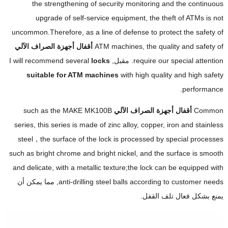
the strengthening of security monitoring and the continuous
upgrade of self-service equipment
,
the theft of ATMs is not
uncommon.Therefore
,
as a line of defense to protect the safety of
the quality and safety of
,
ATM machines
أقفال أجهزة الصراف الآلي
require our special attention
. مقبل,
locks
I will recommend several
suitable for ATM machines
with high quality and high safety
.
performance
Common
أقفال أجهزة الصراف الآلي
such as the MAKE MK100B
series
,
this series is made of zinc alloy
,
copper
,
iron and stainless
steel
，
the surface of the lock is processed by special processes
such as bright chrome and bright nickel
,
and the surface is smooth
and delicate
,
with a metallic texture
;
the lock can be equipped with
anti-drilling steel balls according to customer needs
, مما يمكن أن
يمنع بشكل فعال تلف القفل.