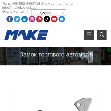
Тель:
+86-
592-6363716 Электронная почта:
info@makekeylock.com
Около
Контакт
|
Русский
Замок торгового автомата