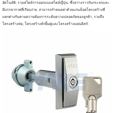
อัตโนมัติ, รวมสไตล์การออกแบบสไตล์ญี่ปุ่น, ซึ่งสว่างราวกับกระจกและ
มีบรรยากาศที่เรียบง่าย. สามารถกําหนดค่าด้วยแกนล็อคโครงสร้างที่
แตกต่างกันตามความต้องการระดับความปลอดภัยของลูกค้า, รวมถึง
โครงสร้างท่อ, โครงสร้างลักยิ้มคู่และโครงสร้างแผ่นดิสก์.