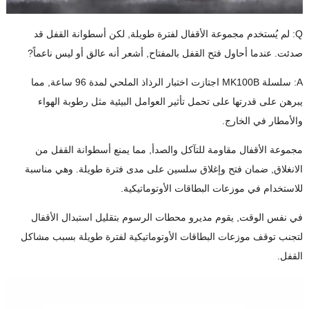
Q: لم يُستخدم مجموعة الأقفال لفترة طويلة, لكن أسطوانة القفل قد
صدئت. عندما أحاول فتح القفل بالمفتاح, أشعر أنه عالق أو ليس ناعماً?
A: سلسلة MK100B اجتازت اختبار الرذاذ الملحي لمدة 96 ساعة, مما
يبرهن على قدرتها على تحمل تأثير العوامل البيئية مثل رطوبة الهواء
والأمطار في الخارج.
مجموعة الأقفال مقاومة للتآكل والصدأ, مما يمنع أسطوانة القفل من
الانغلاق, ضمان فتح وإغلاق سلسين على مدى فترة طويلة. وهي مناسبة
للاستخدام في موزعات البطاقات الأوتوماتيكية.
في نفس الوقت, يقوم مديرو محطات الرسوم بتقليل استبدال الأقفال
لتجنب توقف موزعات البطاقات الأوتوماتيكية لفترة طويلة بسبب مشاكل
القفل.