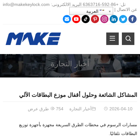
تل:
+86-
592-6363716 البريد الالكترونى:
info@makekeylock.com
عن
الاتصال
|
العربية
أخبار التجارة
المشاكل الشائعة وحلول أقفال موزع البطاقات الآلي
2026-04-10
أخبار التجارة
754 طرق عرض
مسارات الرسوم في محطات الطرق السريعة مجهزة بأجهزة توزيع
البطاقات تلقائيًا.