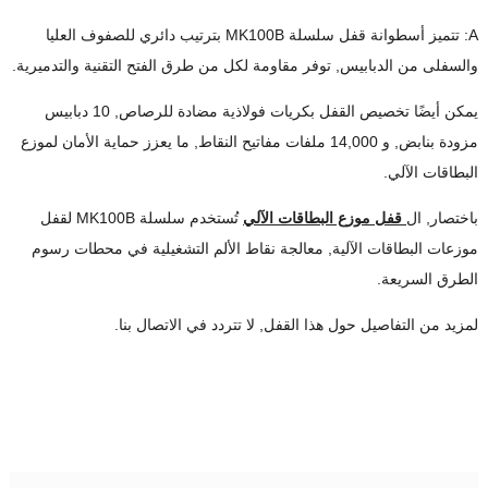
A: تتميز أسطوانة قفل سلسلة MK100B بترتيب دائري للصفوف العليا
والسفلى من الدبابيس, توفر مقاومة لكل من طرق الفتح التقنية والتدميرية.
يمكن أيضًا تخصيص القفل بكريات فولاذية مضادة للرصاص, 10 دبابيس
مزودة بنابض, و 14,000 ملفات مفاتيح النقاط, ما يعزز حماية الأمان لموزع
البطاقات الآلي.
باختصار, ال
قفل موزع البطاقات الآلي
تُستخدم سلسلة MK100B لقفل
موزعات البطاقات الآلية, معالجة نقاط الألم التشغيلية في محطات رسوم
الطرق السريعة.
لمزيد من التفاصيل حول هذا القفل, لا تتردد في الاتصال بنا.