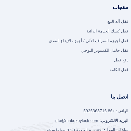
منتجات
قفل آلة البيع
قفل كشك الخدمة الذاتية
قفل أجهزة الصراف الآلي / أجهزة الإيداع النقدي
قفل حامل الكمبيوتر اللوحي
دفع قفل
قفل الكامة
اتصل بنا
الهاتف:
+86 5926363716
البريد الالكترونى:
info@makekeylock.com
ساعات العمل:
الاثنين – الجمعة 8.30 صباحا – 6م