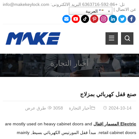
تل:
+86-
592-6363716 البريد الالكترونى:
info@makekeylock.com
عن
الاتصال
|
العربية
أخبار التجارة
صنع قفل كهربائي بمزلاج
2024-10-14
أخبار التجارة
3058 طرق عرض
Electric
المسمار
اقفال
are mostly used on heavy cabinet doors and
retail cabinet doors
. مبدأ قفل المورتيس الكهربائي بسيط,
mainly