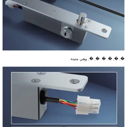
�, �, �. �. �, �, وهي متينة.