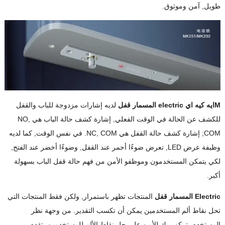
طويل, آمن وموثوق.
M
ايه كيه اي
electric
المسمار
قفل
لديه إشارات مزدوجة للباب والقفل
للكشف عن الحالة في الوقت الفعلي, إشارة كشف حالة الباب هي NO,
COM; إشارة كشف حالة القفل هي NC, COM. في نفس الوقت, كما لديه
وظيفة عرض LED, تعرض ضوءًا أحمر عند القفل, وضوءًا أخضر عند الفتح,
لكي يتمكن المستخدمون وموظفو الأمن من فهم حالة قفل الباب بسهولة
أكبر.
Electric
المسمار
قفل
المنتجات تظهر باستمرار, ولكن فقط المنتجات التي
تحل نقاط ألم المستخدمين يمكن أن تكسب التقدير. من وجهة نظر
المستخدم, تركز ميك للأمن على حل نقاط الألم للمستخدمين, تقدم