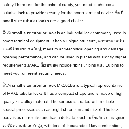
safety.Therefore
,
for the sake of safety
,
you need to choose a
suitable lock to provide security for the smart terminal device
. พื้นที่
small size tubular lock
s
are a good choice
.
พื้นที่
small size tubular lock
is an industrial lock commonly used in
smart terminal equipment
.
It has a unique structure
, ความหนาแน่น
ของคีย์ผสมขนาดใหญ่,
medium anti-technical opening and damage
opening performance
,
and can be used in places with slightly higher
requirements.MAKE
ล็อกหลอด
include 4pins
,7 pins และ 10
pins to
meet your different security needs
.
พื้นที่
small size tubular lock
MK101BS is a typical representative
of MAKE tubular locks.It has a compact shape and is made of high-
quality zinc alloy material
.
The surface is treated with multiple
special processes such as bright chromium and nickel
.
The lock
body is as mirror-like and has a delicate touch
. พร้อมกับระบบกุญแจ
ท่อที่มีความปลอดภัยสูง,
with tens of thousands of key combination
,