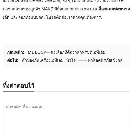
ผลิตภัณฑ์ผ่าน OEM/ODM/OJM, ฯลฯ, เพื่อตอบสนองความต้องการที่
หลากหลายของลูกค้า MAKE มีล็อกหลายประเภท เช่น
ล็อกแคมท่อขนาด
เล็ก
และล็อกท่อแบบกด. โปรดติดต่อเราหากคุณต้องการ.
ก่อนหน้า:
M1 LOCK—ตัวเลือกที่ดีกว่าสำหรับตู้เอทีเอ็ม
ต่อไป:
ตัวป้องกันเครื่องเอทีเอ็ม "หัวใจ" —— ทําล็อคนิรภัยเชิงกล
ทิ้งคำตอบไว้