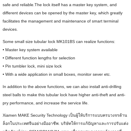
safe and reliable.The lock itself has a master key system
,
and
different devices can be opened by the master key
,
which greatly
facilitates the management and maintenance of smart terminal
devices
.
Some small size tubular lock MK101BS can realize functions
:
• Master key system available
• Different function lengths for selection
• Pin tumbler lock
,
mini size lock
• With a wide application in small boxes
,
monitor sever etc
.
In addition to the above functions
,
we can also install anti-drilling
steel balls to make this tubular lock have higher anti-theft and anti-
pry performance
,
and increase the service life
.
Xiamen MAKE Security Technology เป็นผู้ให้บริการแบบครบวงจรด้าน
ล็อกในประเทศจีนอย่างมืออาชีพ. บริษัทให้การแก้ปัญหาและการปรับแต่ง