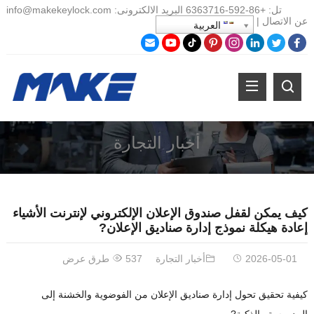
تل:
+86-
592-6363716 البريد الالكترونى:
info@makekeylock.com
عن
الاتصال
|
العربية
أخبار التجارة
كيف يمكن لقفل صندوق الإعلان الإلكتروني لإنترنت الأشياء
إعادة هيكلة نموذج إدارة صناديق الإعلان?
2026-05-01
أخبار التجارة
537 طرق عرض
كيفية تحقيق تحول إدارة صناديق الإعلان من الفوضوية والخشنة إلى
المدروسة والذكية?