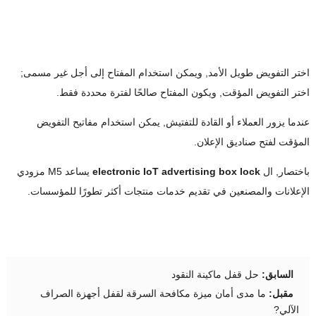
اختر التفويض طويل الأمد, ويمكن استخدام المفتاح إلى أجل غير مسمى;
اختر التفويض المؤقت, ويكون المفتاح صالحًا لفترة محددة فقط.
عندما يزور العملاء أو القادة للتفتيش, يمكن استخدام مفاتيح التفويض
المؤقت لفتح صناديق الإعلان.
باختصار, ال
electronic IoT advertising box lock
يساعد M5 مزودي
الإعلانات والمصنعين في تقديم خدمات منتجات أكثر تطورًا للمؤسسات.
السابق:
حل قفل ماكينة النقود
مقبل:
ما مدى أمان ميزة مكافحة السرقة لقفل أجهزة الصراف
الآلي?