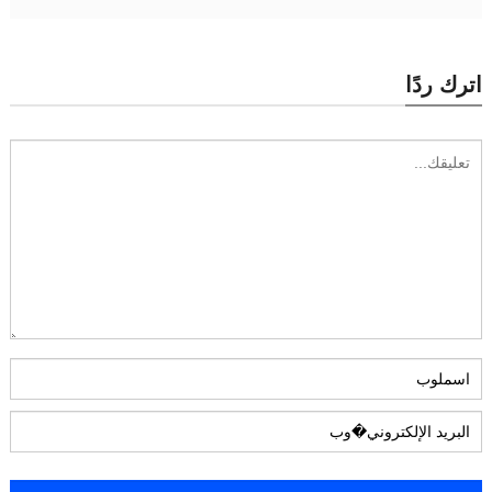
اترك ردًا