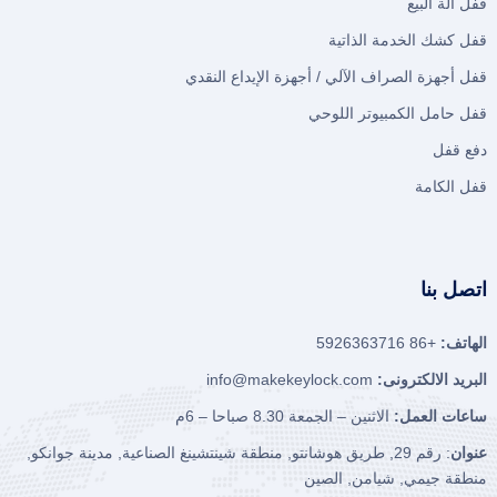
قفل آلة البيع
قفل كشك الخدمة الذاتية
قفل أجهزة الصراف الآلي / أجهزة الإيداع النقدي
قفل حامل الكمبيوتر اللوحي
دفع قفل
قفل الكامة
اتصل بنا
الهاتف:
+86 5926363716
البريد الالكترونى:
info@makekeylock.com
ساعات العمل:
الاثنين – الجمعة 8.30 صباحا – 6م
عنوان
: رقم 29, طريق هوشانتو, منطقة شينتشينغ الصناعية, مدينة جوانكو,
منطقة جيمي, شيامن, الصين