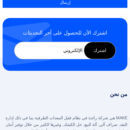
اشترك الآن للحصول على آخر التحديثات
من نحن
MAKE هي شركة رائدة في نظام قفل المعدات الطرفية بما في ذلك إدارة
النقد, صراف آلي, آلة البيع, حل الكشك, وغيرها الكثير من خلال توفير أمان